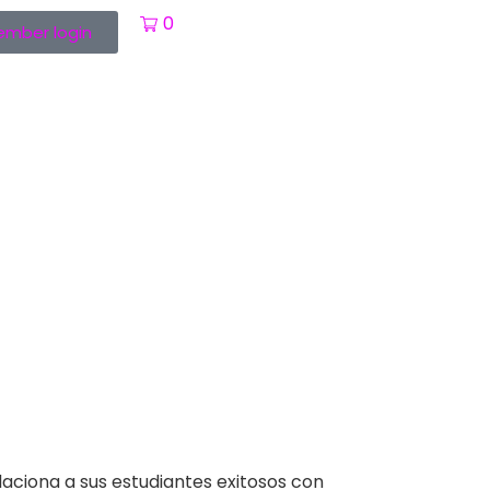
0
mber login
aciona a sus estudiantes exitosos con