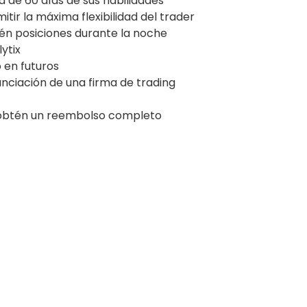
 de 60 días de sus habilidades
ir la máxima flexibilidad del trader
n posiciones durante la noche
ytix
o en futuros
anciación de una firma de trading
 obtén un reembolso completo