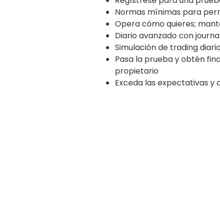
Regístrese para una prueba
Normas mínimas para permit
Opera cómo quieres; manté
Diario avanzado con journal
Simulación de trading diari
Pasa la prueba y obtén fin
propietario
Exceda las expectativas y