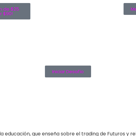
n de $25
Me
r $90!
Iniciar Desafío
 educación, que enseña sobre el trading de Futuros y rel